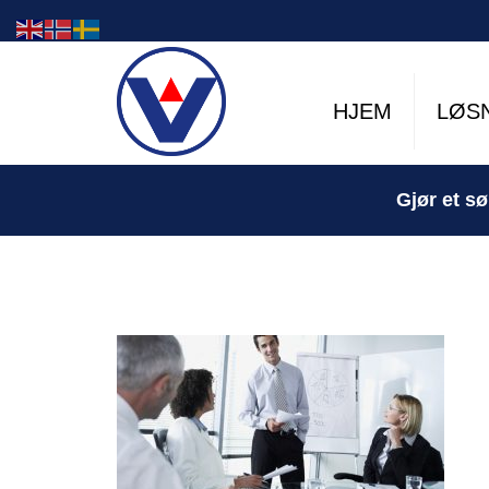
HJEM
LØS
Gjør et sø