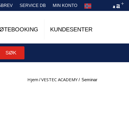
SBREV
SERVICE DB
MIN KONTO
ØTEBOOKING
KUNDESENTER
SØK
Hjem
VESTEC ACADEMY
/
/
seminar