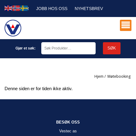
ARTIKLER
JOBB HOS OSS
NYHETSBREV
SERVICE DB
MIN KONTO
SØK
Gjør et søk:
Hjem
/
møtebooking
Denne siden er for tiden ikke aktiv.
BESØK OSS
Vestec as