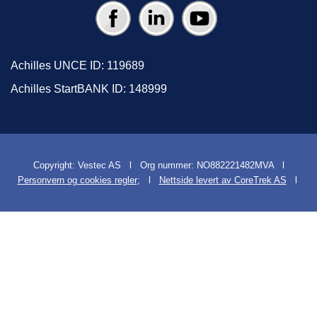
Achilles UNCE ID: 119689
Achilles StartBANK ID: 148999
Copyright: Vestec AS l Org nummer: NO882221482MVA l
Personvern og cookies regler
; l
Nettside levert av CoreTrek AS
l