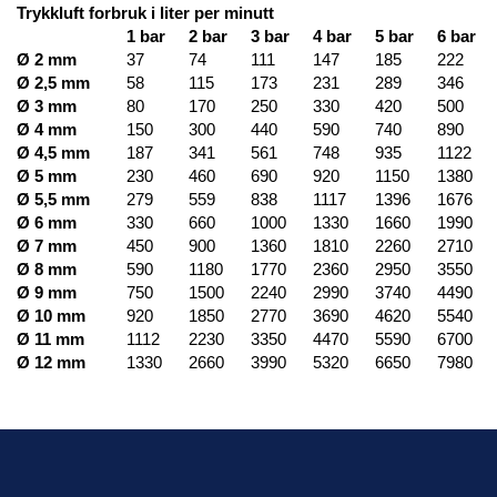
Trykkluft forbruk i liter per minutt
1 bar
2 bar
3 bar
4 bar
5 bar
6 bar
Ø 2 mm
37
74
111
147
185
222
Ø 2,5 mm
58
115
173
231
289
346
Ø 3 mm
80
170
250
330
420
500
Ø 4 mm
150
300
440
590
740
890
Ø 4,5 mm
187
341
561
748
935
1122
Ø 5 mm
230
460
690
920
1150
1380
Ø 5,5 mm
279
559
838
1117
1396
1676
Ø 6 mm
330
660
1000
1330
1660
1990
Ø 7 mm
450
900
1360
1810
2260
2710
Ø 8 mm
590
1180
1770
2360
2950
3550
Ø 9 mm
750
1500
2240
2990
3740
4490
Ø 10 mm
920
1850
2770
3690
4620
5540
Ø 11 mm
1112
2230
3350
4470
5590
6700
Ø 12 mm
1330
2660
3990
5320
6650
7980