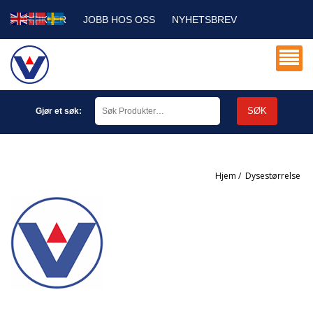
ARTIKLER
JOBB HOS OSS
NYHETSBREV
SERVICE DB
MIN KONTO
SØK
Gjør et søk:
Hjem
/
dysestørrelse