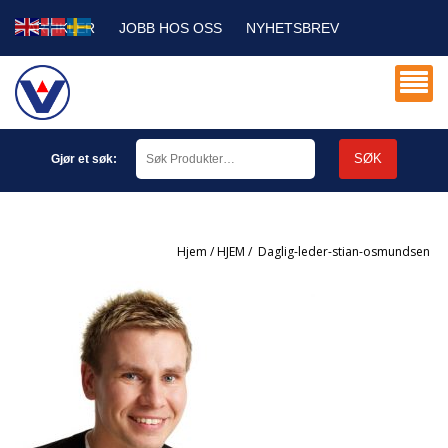
ARTIKLER
JOBB HOS OSS
NYHETSBREV
SERVICE DB
MIN KONTO
SØK
Gjør et søk:
Hjem
/
HJEM
/
daglig-leder-stian-osmundsen