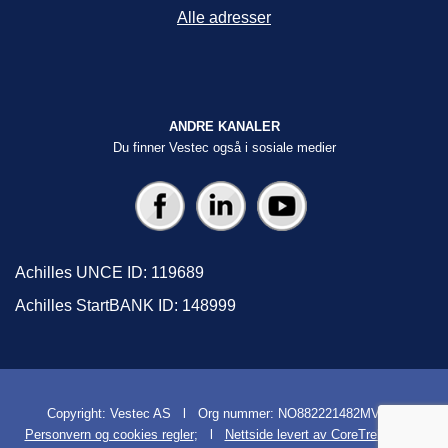
Alle adresser
ANDRE KANALER
Du finner Vestec også i sosiale medier
Achilles UNCE ID: 119689
Achilles StartBANK ID: 148999
Copyright: Vestec AS l Org nummer: NO882221482MVA l
Personvern og cookies regler
; l
Nettside levert av CoreTrek AS
l