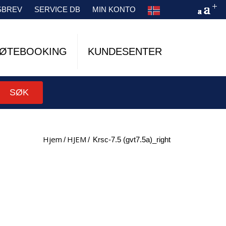
SBREV
SERVICE DB
MIN KONTO
ØTEBOOKING
KUNDESENTER
SØK
Hjem
HJEM
/
/
krsc-7.5 (gvt7.5a)_right