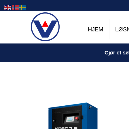
HJEM
LØS
Gjør et sø