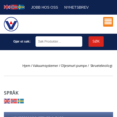
ARTIKLER
JOBB HOS OSS
NYHETSBREV
SERVICE DB
MIN KONTO
SØK
Gjør et søk:
Hjem
/
Vakuumsystemer
/
Oljesmurt pumpe
/
skrueteknologi
SPRÅK