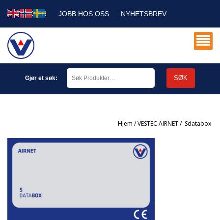
ARTIKLER
JOBB HOS OSS
NYHETSBREV
SERVICE DB
MIN KONTO
SØK
Gjør et søk:
Hjem
/
VESTEC AIRNET
/
sdatabox