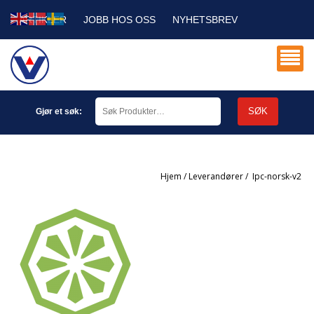
ARTIKLER
JOBB HOS OSS
NYHETSBREV
SERVICE DB
MIN KONTO
SØK
Gjør et søk:
Hjem
/
Leverandører
/
ipc-norsk-v2