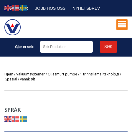
ARTIKLER
JOBB HOS OSS
NYHETSBREV
SERVICE DB
MIN KONTO
SØK
Gjør et søk:
Hjem
/
Vakuumsystemer
/
Oljesmurt pumpe
/
1 trinns lamellteknologi
/
spesial / vannkjølt
SPRÅK