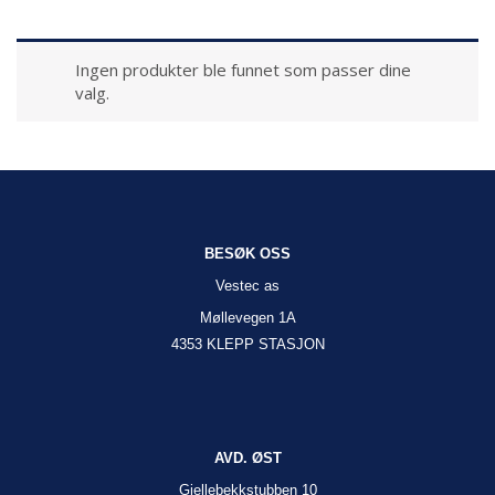
Ingen produkter ble funnet som passer dine
valg.
BESØK OSS
Vestec as
Møllevegen 1A
4353 KLEPP STASJON
AVD. ØST
Gjellebekkstubben 10