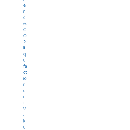
e
n
c
e:
C
O
2
li
q
ui
fa
ct
io
n
u
ni
t
V
a
k
u