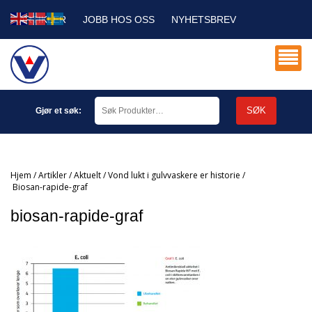
ARTIKLER
JOBB HOS OSS
NYHETSBREV
SERVICE DB
MIN KONTO
SØK
Gjør et søk:
Hjem
/
Artikler
/
Aktuelt
/
Vond lukt i gulvvaskere er historie
/
biosan-rapide-graf
biosan-rapide-graf