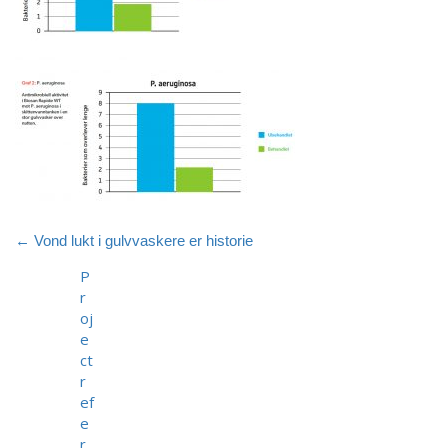
←
Vond lukt i gulvvaskere er historie
P
r
oj
e
ct
r
ef
e
r