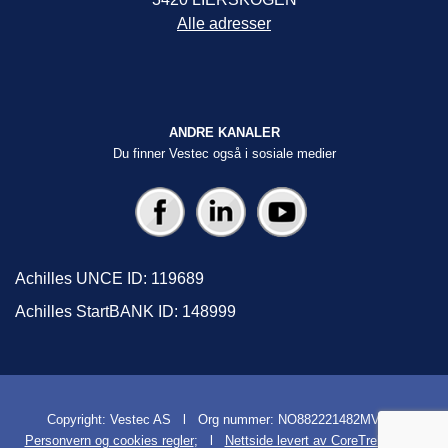
Alle adresser
ANDRE KANALER
Du finner Vestec også i sosiale medier
Achilles UNCE ID: 119689
Achilles StartBANK ID: 148999
Copyright: Vestec AS l Org nummer: NO882221482MVA l
Personvern og cookies regler
; l
Nettside levert av CoreTrek AS
l