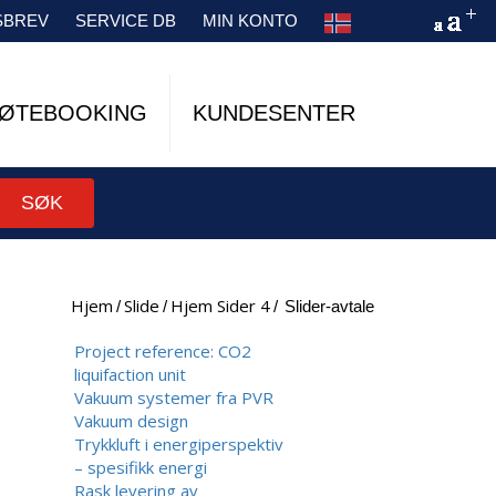
SBREV
SERVICE DB
MIN KONTO
ØTEBOOKING
KUNDESENTER
SØK
Hjem
Slide
Hjem Sider 4
/
/
/
slider-avtale
Project reference: CO2
liquifaction unit
Vakuum systemer fra PVR
Vakuum design
Trykkluft i energiperspektiv
– spesifikk energi
Rask levering av