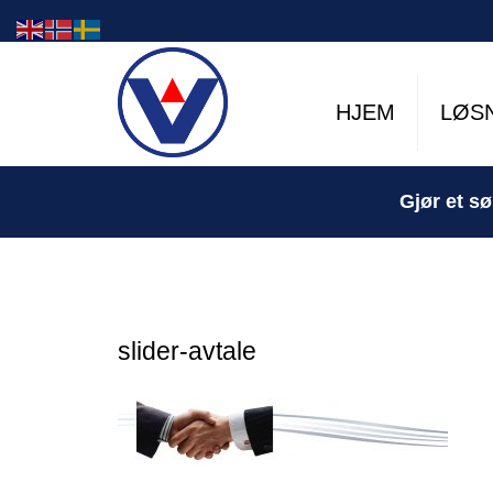
HJEM
LØS
Gjør et sø
slider-avtale