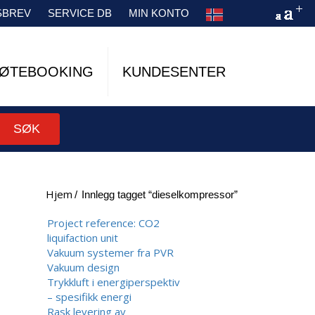
SBREV
SERVICE DB
MIN KONTO
ØTEBOOKING
KUNDESENTER
SØK
Hjem
/
innlegg tagget “dieselkompressor”
Project reference: CO2
liquifaction unit
Vakuum systemer fra PVR
Vakuum design
Trykkluft i energiperspektiv
– spesifikk energi
Rask levering av