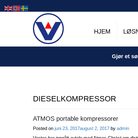
HJEM
LØS
Gjør et sø
DIESELKOMPRESSOR
ATMOS portable kompressorer
Posted on
juni 23, 2017
august 2, 2017
by
admin
Vestec har inngått avtale med Atmos Chrást om distr