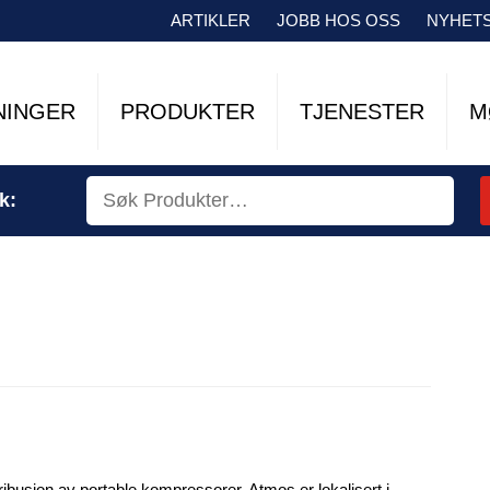
ARTIKLER
JOBB HOS OSS
NYHET
NINGER
PRODUKTER
TJENESTER
M
k:
ibusjon av portable kompressorer. Atmos er lokalisert i