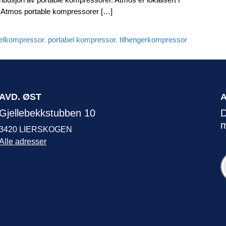
. Atmos portable kompressorer […]
elkompressor
,
portabel kompressor
,
tilhengerkompressor
AVD. ØST
Gjellebekkstubben 10
D
m
3420 LIERSKOGEN
Alle adresser