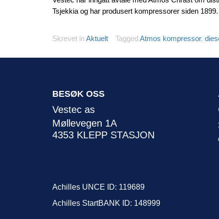
Tsjekkia og har produsert kompressorer siden 1899
Skrevet in
Aktuelt
Tagged
Atmos kompressor
,
dies
BESØK OSS
Vestec as
Møllevegen 1A
4353 KLEPP STASJON
Achilles UNCE ID: 119689
Achilles StartBANK ID: 148999