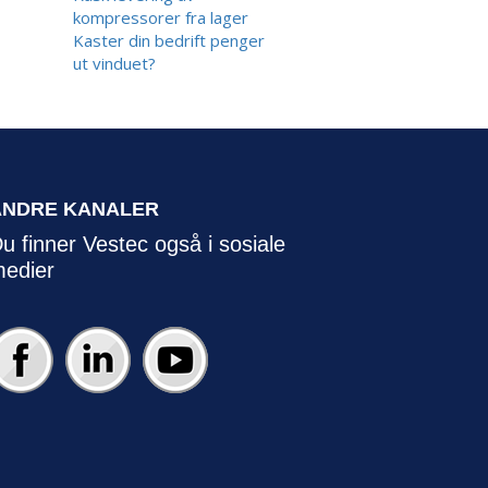
kompressorer fra lager
Kaster din bedrift penger
ut vinduet?
ANDRE KANALER
u finner Vestec også i sosiale
edier