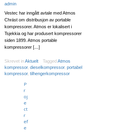
admin
Vestec har inngått avtale med Atmos
Chrást om distribusjon av portable
kompressorer. Atmos er lokalisert i
Tsjekkia og har produsert kompressorer
siden 1899. Atmos portable
kompressorer […]
Skrevet in
Aktuelt
Tagged
Atmos
kompressor
,
dieselkompressor
,
portabel
kompressor
,
tilhengerkompressor
P
r
oj
e
ct
r
ef
e