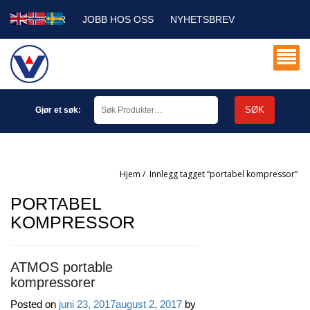
ARTIKLER
JOBB HOS OSS
NYHETSBREV
SERVICE DB
MIN KONTO
SØK
Gjør et søk:
Hjem
/
innlegg tagget “portabel kompressor”
PORTABEL
KOMPRESSOR
ATMOS portable
kompressorer
Posted on
juni 23, 2017
august 2, 2017
by