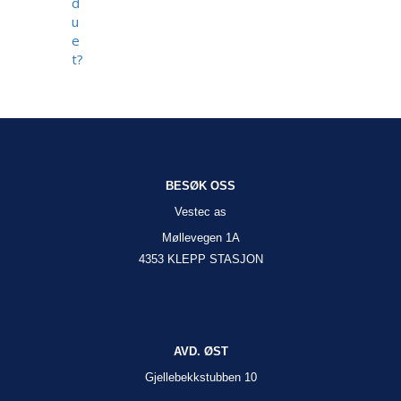
d
u
e
t?
BESØK OSS
Vestec as
Møllevegen 1A
4353 KLEPP STASJON
AVD. ØST
Gjellebekkstubben 10