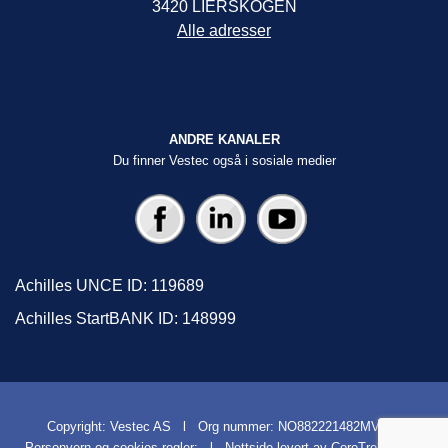
3420 LIERSKOGEN
Alle adresser
ANDRE KANALER
Du finner Vestec også i sosiale medier
Achilles UNCE ID: 119689
Achilles StartBANK ID: 148999
Copyright: Vestec AS l Org nummer: NO882221482MVA l
Personvern og cookies regler
; l
Nettside levert av CoreTrek AS
l