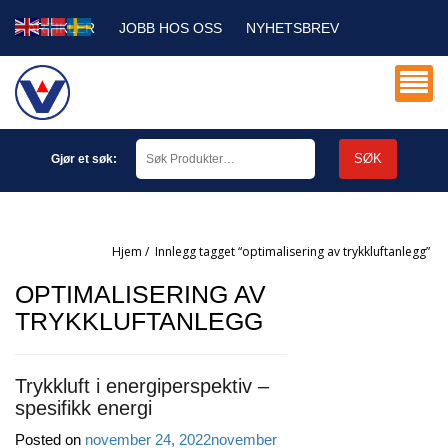
ARTIKLER
JOBB HOS OSS
NYHETSBREV
SERVICE DB
MIN KONTO
SØK
Gjør et søk:
Hjem
/
innlegg tagget “optimalisering av trykkluftanlegg”
OPTIMALISERING AV
TRYKKLUFTANLEGG
Trykkluft i energiperspektiv –
spesifikk energi
Posted on
november 24, 2022
november