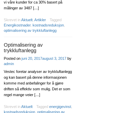
vi våre kunder for ca 30% basert på
målinger av 3487 […]
Skrevet in
Aktuelt
,
Artikler
Tagged
Energikostnader
,
kostnadsreduksjon
,
optimalisering av trykkluftanlegg
Optimalisering av
trykkluftanlegg
Posted on
juni 20, 2017
august 3, 2017
by
admin
Vestec foretar analyser av trykkluftanlegg
og kan basert på denne informasjonen
komme med anbefalinger for å gjøre
driften så effektiv som mulig. Det er som
regel mange veier […]
Skrevet in
Aktuelt
Tagged
energigevinst
,
kostnadsreduksjon
,
optimalisering av